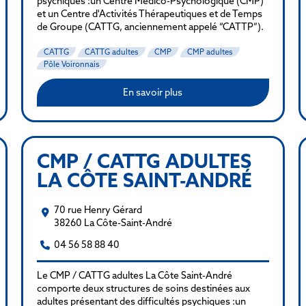
psychiques :un Centre Médico-Psychologique (CMP)
et un Centre d'Activités Thérapeutiques et de Temps
de Groupe (CATTG, anciennement appelé “CATTP”).
CATTG
CATTG adultes
CMP
CMP adultes
Pôle Voironnais
En savoir plus
CMP / CATTG ADULTES
LA CÔTE SAINT-ANDRÉ
70 rue Henry Gérard
38260 La Côte-Saint-André
04 56 58 88 40
Le CMP / CATTG adultes La Côte Saint-André
comporte deux structures de soins destinées aux
adultes présentant des difficultés psychiques :un