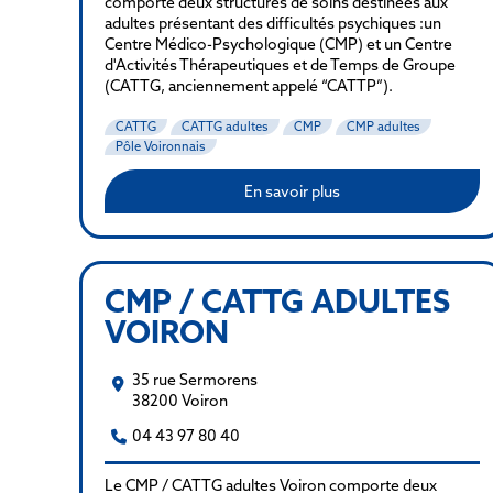
comporte deux structures de soins destinées aux
adultes présentant des difficultés psychiques :un
Centre Médico-Psychologique (CMP) et un Centre
d'Activités Thérapeutiques et de Temps de Groupe
(CATTG, anciennement appelé “CATTP”).
CATTG
CATTG adultes
CMP
CMP adultes
Pôle Voironnais
En savoir plus
CMP / CATTG ADULTES
VOIRON
35 rue Sermorens
38200 Voiron
04 43 97 80 40
Le CMP / CATTG adultes Voiron comporte deux