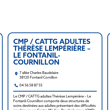
CMP / CATTG ADULTES
THÉRÈSE LEMPÉRIÈRE –
LE FONTANIL-
COURNILLON
7 allée Charles Baudelaire
38120 Fontanil Cornillon
04 56 58 87 55
Le CMP / CATTG adultes Thérèse Lempérière – Le
Fontanil-Cournillon comporte deux structures de
soins destinées aux adultes présentant des difficultés