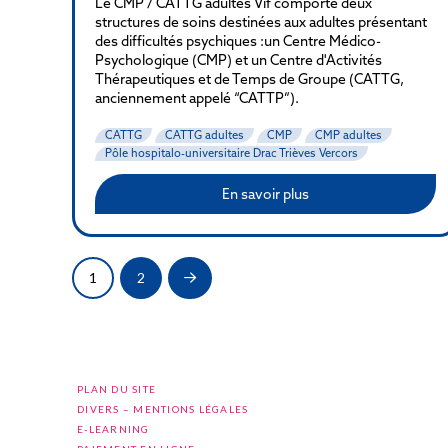
Le CMP / CATTG adultes Vif comporte deux
structures de soins destinées aux adultes présentant
des difficultés psychiques :un Centre Médico-
Psychologique (CMP) et un Centre d'Activités
Thérapeutiques et de Temps de Groupe (CATTG,
anciennement appelé “CATTP”).
CATTG
CATTG adultes
CMP
CMP adultes
Pôle hospitalo-universitaire Drac Trièves Vercors
En savoir plus
1
2
Next
PLAN DU SITE
DIVERS – MENTIONS LÉGALES
E-LEARNING