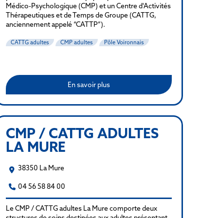
Médico-Psychologique (CMP) et un Centre d'Activités
Thérapeutiques et de Temps de Groupe (CATTG,
anciennement appelé “CATTP”).
CATTG adultes
CMP adultes
Pôle Voironnais
En savoir plus
CMP / CATTG ADULTES
LA MURE
38350 La Mure
04 56 58 84 00
Le CMP / CATTG adultes La Mure comporte deux
structures de soins destinées aux adultes présentant