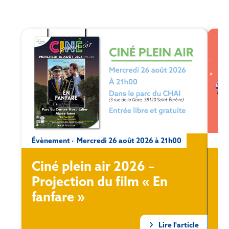
Évè
Évènement · Mercredi 26 août 2026 à 21h00
S
Ciné plein air 2026 –
s
Projection du film « En
2
fanfare »
Lire l'article